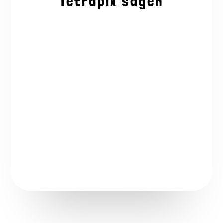
Tetrapix sagen
„Ich habe großes Interesse
am Coden mit Kindern, aber
selbst noch nie
programmiert. Dank
Tetrapix haben meine Hort
Kinder und ich einen richtig
spannenden ersten Einblick
gewinnen dürfen.
Gemeinsam haben wir die
unterschiedlichsten Ideen
ausprobiert. Es macht allen