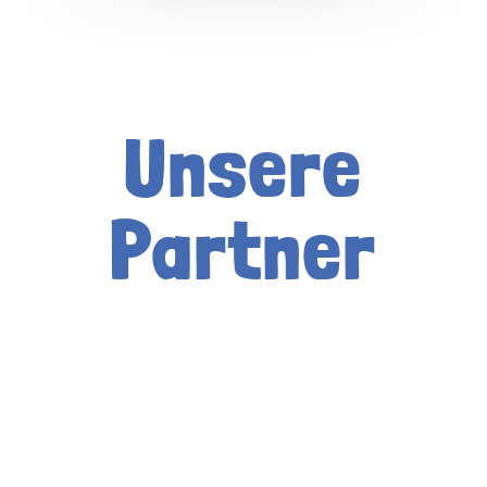
super viel Spaß!“
(Sergej, Erzieher im
Heilpädagogischen Hort
Unsere
„Kneipp Hort“,
Fürstenwalde)
Partner